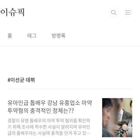
본문 바로가기
이슈픽
홈
태그
방명록
이선균 데뷔
1
유아인급 톱배우 강남 유흥업소 마약
투약혐의 충격적인 정체는??
경찰이 유명 톱배우의 마약 투약 혐의를 확인하
기 위해 조사에 착수한 사실이 알려지며 유아인
급의 톱배우라는 사실에 충격을 안겨 주고 있는
상황입니다. 경찰은 최근 첩보를 입수해 강남 유