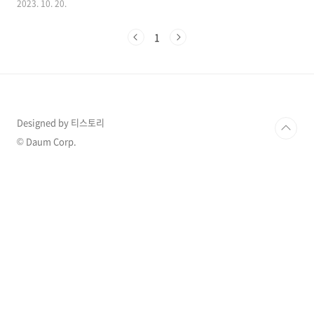
2023. 10. 20.
흥업소를 수사하던 중 해당 사실을 밝혀낸 것으
로 알려져 있으며 사건에 관심이 집중되고 있습
1
니다. 1. 유명 톱스타 유흥업소 마약 투약 혐의 인
천경찰청 마약범죄수사계는 마약류 관리에 관한
법률 위반 혐의로 배우 A 씨 등 8명을 내사하고
있다고 19일 밝혔는데경찰은 이 8명이 올해 서울
강남 유흥업소와 주거지 등지에서 여러 차례 마
약을 투약한 의혹이 있다고 판단해 내사중인 것
Designed by 티스토리
으로 알려졌습니다. 8명 중에는 연예인 지망생,
유흥업소 관계자 등이 포함됐고, 여기에는 톱 배
© Daum Corp.
우 A씨도 포함된 것으로 알려져 놀라움을 더하고
있습니다. ..