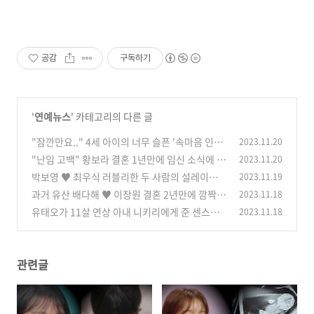
공감
구독하기
'
연예뉴스
' 카테고리의 다른 글
"잠깐만요.." 4세 아이의 너무 슬픈 '속마음 인터
2023.11.20
뷰' 발언에 모두 울컥
"난임 고백" 황보라 결혼 1년만에 임신 소식에 하
2023.11.20
(0)
정우 조카바보 예약
박보영 ♥ 최우식 러블리한 두 사람의 설레이는
2023.11.19
(0)
만남 포착에 모두 축하
과거 유산 배다해 ♥ 이장원 결혼 2년만에 깜짝
2023.11.18
(0)
소식 알리자 모두 축하
유태오가 11살 연상 아내 니키리에게 준 센스있
2023.11.18
(0)
는 선물에 감동한 이유
(0)
관련글