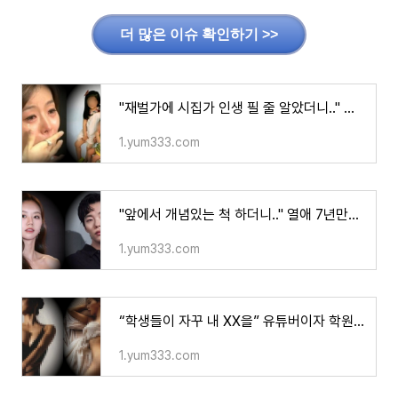
더 많은 이슈 확인하기 >>
"재벌가에 시집가 인생 필 줄 알았더니.." 샤크라 이은 "심각한 성범죄자 남편에 세딸 뺏기고.."
1.yum333.com
"앞에서 개념있는 척 하더니.." 열애 7년만에 결별 류준열 탐욕 드러내자 연인이었던 혜리도 "조
1.yum333.com
“학생들이 자꾸 내 XX을” 유튜버이자 학원강사 고충 토로 하자 "보라고 그렇게 입은거 아니냐?"
1.yum333.com