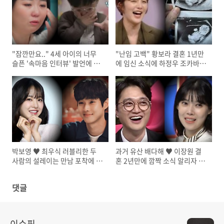
"잠깐만요.." 4세 아이의 너무
"난임 고백" 황보라 결혼 1년만
슬픈 '속마음 인터뷰' 발언에 모
에 임신 소식에 하정우 조카바보
두 울컥
예약
박보영 ♥ 최우식 러블리한 두
과거 유산 배다해 ♥ 이장원 결
사람의 설레이는 만남 포착에 모
혼 2년만에 깜짝 소식 알리자 모
두 축하
두 축하
댓글
이슈픽