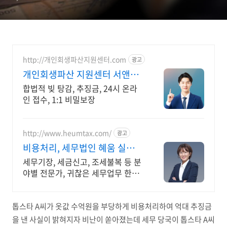
http://개인회생파산지원센터.com
광고
개인회생파산 지원센터 서앤율
빚탕감 모든 부채 해결
합법적 빚 탕감, 추징금, 24시 온라
인 접수, 1:1 비밀보장
http://www.heumtax.com/
광고
비용처리, 세무법인 혜움 실시간
카톡 상담 지원
세무기장, 세금신고, 조세불복 등 분
야별 전문가, 귀찮은 세무업무 한번
에 해결! 복잡한 세금 납부부터 매
입, 매출 현황을 한 눈에 확인하세요
톱스타 A씨가 옷값 수억원을 부당하게 비용처리하여 억대 추징금
을 낸 사실이 밝혀지자 비난이 쏟아졌는데 세무 당국이 톱스타 A씨