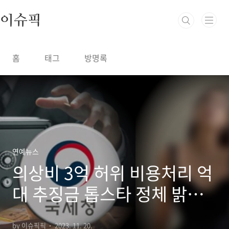
본문 바로가기
이슈픽
홈
태그
방명록
연예뉴스
의상비 3억 허위 비용처리 억
대 추징금 톱스타 정체 밝혀
지자 모두 깜짝
by 이슈픽픽
2023. 11. 20.