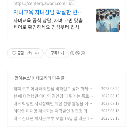
https://centerq.zwoni.com
광고
자녀교육 자녀상담 확실한 변화
와 성장
자녀교육 공식 상담, 자녀 고민 맞춤
케어로 확인하세요 인성부터 입시까
지 맞춤 해결책 제공
공감
구독하기
'
연예뉴스
' 카테고리의 다른 글
래퍼 로꼬 아내와의 만남 비하인드 공개 화제
2023.08.20
(+이상형 열애설)
한 때 다정했던 이다영 김연경 피 튀기는 폭로전
2023.08.19
(0)
(+전남편 외도)
배우 박정민 시각장애인 위한 선행 활동을 이어나
2023.08.18
(0)
가는 이유 고백 화제
이다영 이재영 계속되는 저격발언 김연경 더 이상
2023.08.18
(0)
은 못참아 강경대응
배우 진태현 박시은 부부 오늘 16일 딸 태은 1주
2023.08.16
(0)
기 안타까운 심정 고백
(0)