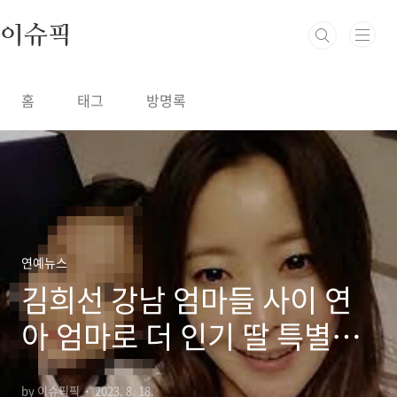
본문 바로가기
이슈픽
홈
태그
방명록
연예뉴스
김희선 강남 엄마들 사이 연
아 엄마로 더 인기 딸 특별한
교육법 화제
by 이슈픽픽
2023. 8. 18.