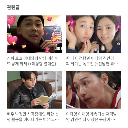
관련글
래퍼 로꼬 아내와의 만남 비하인
한 때 다정했던 이다영 김연경
드 공개 화제 (+이상형 열애설)
피 튀기는 폭로전 (+전남편 외
도)
배우 박정민 시각장애인 위한 선
이다영 이재영 계속되는 저격발
행 활동을 이어나가는 이유 고백
언 김연경 더 이상은 못참아 강
화제
경대응