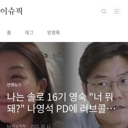
본문 바로가기
이슈픽
홈
태그
방명록
연예뉴스
나는 솔로 16기 영숙 "너 뭐
돼?" 나영석 PD에 러브콜
"연락달라" 황당(+ 옥순 고
by 이슈픽픽
2023. 10. 11.