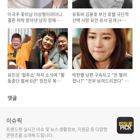
이국주 꽃미남 이상형이라더니
유튜버 김용호 부산 호텔 극단적
결혼 허락 받아낸 남자 정체 밝
선택 사망 유언 유서 공개 (+사
혀지자 화제
건 정리)
유민상 '컬투쇼' 하차 소식에 "활
박한별 남편 구속되고 "돈 떨어
동중단 벌써 6년" 정찬우 복귀에
졌나?" "전부 보여드리겠다" 밝
관심 집중
히며 복귀 선언하자 모두 놀라..
댓글
이슈픽
트렌드한 실시간 이슈 및 뉴스 생활정보, 지원금 등 다양한
콘텐츠를 소개해 드립니다.