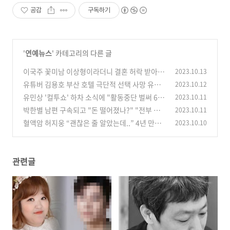
공감
구독하기
'
연예뉴스
' 카테고리의 다른 글
이국주 꽃미남 이상형이라더니 결혼 허락 받아낸
2023.10.13
남자 정체 밝혀지자 화제
유튜버 김용호 부산 호텔 극단적 선택 사망 유언
2023.10.12
(0)
유서 공개 (+사건 정리)
유민상 '컬투쇼' 하차 소식에 "활동중단 벌써 6
2023.10.11
(0)
년" 정찬우 복귀에 관심 집중
박한별 남편 구속되고 "돈 떨어졌나?" "전부 보
2023.10.11
(0)
여드리겠다" 밝히며 복귀 선언하자 모두 놀라..
혈액암 허지웅 “괜찮은 줄 알았는데..” 4년 만에
2023.10.10
안타까운 소식 전하자 팬들의 걱정이 쏟아졌다
(0)
(0)
관련글