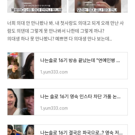
너희 의대 안 만나봤나 봐. 내 첫사랑도 의대고 되게 오래 만난 사
람도 의댄데 그렇게 못 만나봐서 나한테 그렇게 까냐?
의대생 하나 못 만나봤니? 예쁘면 다 의대생 만나 보는데..
나는솔로 16기 방송 끝났는데 "연예인병 걸렸나?" 팬미팅에 수상소감.. 영숙은 비혼주의? 각종 논
1.yum333.com
나는 솔로 16기 영숙 인스타 차단 가품 논란에 이어 방송 본 전남편이 오열한 사연 밝혀지자 충격
1.yum333.com
나는솔로 16기 결국은 파국으로..? 영숙 저격글에 옥순 출연자 외모 비하 악플 또 주작 논란 - 트