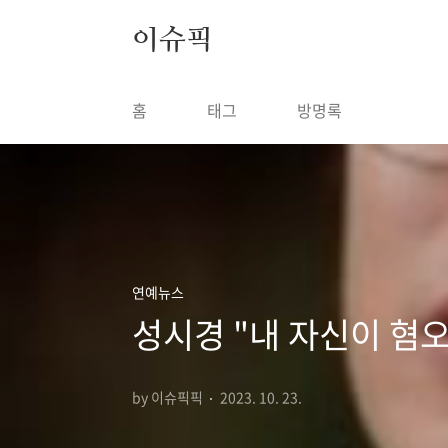
본문 바로가기
이슈픽
홈
태그
방명록
연예뉴스
성시경 "내 자신이 혐오
by 이슈픽픽
2023. 10. 23.