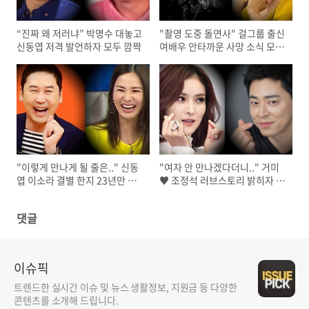
“진짜 왜 저러냐” 박명수 대놓고
"촬영 도중 돌연사" 걸그룹 출신
신동엽 저격 발언하자 모두 깜짝
여배우 안타까운 사망 소식 모두
오열
"이렇게 만나게 될 줄은.." 신동
"여자 안 만나겠다더니.." 거미
엽 이소라 결별 한지 23년만 깜
♥ 조정석 러브스토리 밝히자 모
짝 재회
두 깜짝
댓글
이슈픽
트렌드한 실시간 이슈 및 뉴스 생활정보, 지원금 등 다양한
콘텐츠를 소개해 드립니다.