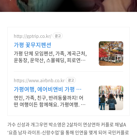
http://gptrip.co.kr/
광고
가평 꽃무지펜션
가평 단체 모임펜션, 가족, 계곡근처,
운동장, 운악산, 스몰웨딩, 피로연가
능
https://www.airbnb.co.kr
광고
가평여행, 에어비앤비 가평 숲속
의 밤
연인, 가족, 친구, 반려동물까지! 어
떤 여행이든 함께해요. 가평여행. 혼
자 여행, 신나는 파티, 가족과의 편안
한 휴식까지, 에어비앤비에서 만나
보세요.
가수 신성과 개그우먼 박소영은 2살차이 연상연하 커플로 채널A
‘요즘 남자 라이프-신랑수업’을 통해 인연을 맺게 되어 국민커플로