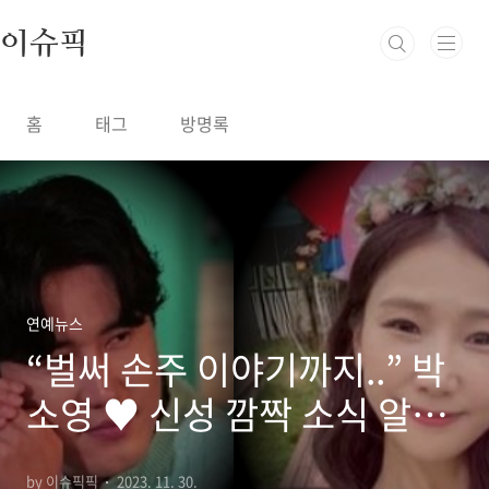
본문 바로가기
이슈픽
홈
태그
방명록
연예뉴스
“벌써 손주 이야기까지..” 박
소영 ♥ 신성 깜짝 소식 알리
자 모두 축하
by 이슈픽픽
2023. 11. 30.