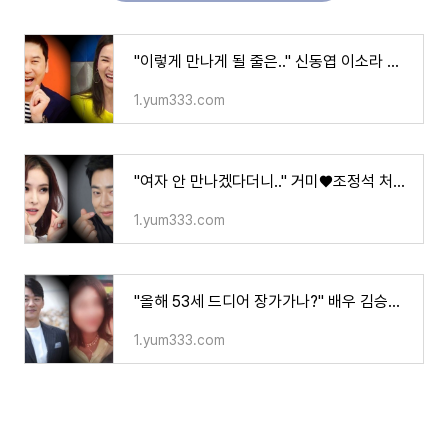
"이렇게 만나게 될 줄은.." 신동엽 이소라 결별 한지 23년만 재회 소식에 모두 놀라.. 과거 루머까
1.yum333.com
"여자 안 만나겠다더니.." 거미♥조정석 처음으로 밝힌다며 두 사람의 러브스토리가 공개되자 모
1.yum333.com
"올해 53세 드디어 장가가나?" 배우 김승수 14살 연하 여성과 설레는 만남 포착되자 모두가 한마음
1.yum333.com