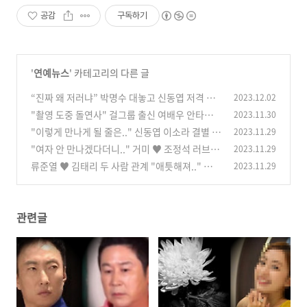
공감
구독하기
'
연예뉴스
' 카테고리의 다른 글
“진짜 왜 저러냐” 박명수 대놓고 신동엽 저격 발
2023.12.02
언하자 모두 깜짝
"촬영 도중 돌연사" 걸그룹 출신 여배우 안타까
2023.11.30
(0)
운 사망 소식 모두 오열
"이렇게 만나게 될 줄은.." 신동엽 이소라 결별 한
2023.11.29
(0)
지 23년만 깜짝 재회
"여자 안 만나겠다더니.." 거미 ♥ 조정석 러브스
2023.11.29
(0)
토리 밝히자 모두 깜짝
류준열 ♥ 김태리 두 사람 관계 "애틋해져.." 입장
2023.11.29
(0)
밝히자 모두 깜짝
(0)
관련글