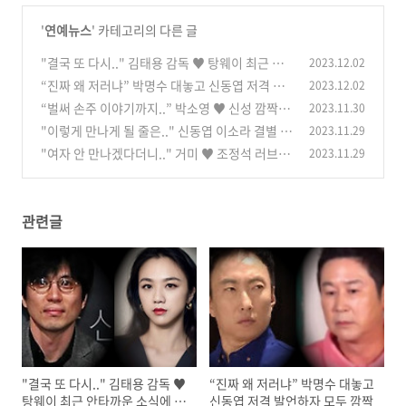
'
연예뉴스
' 카테고리의 다른 글
"결국 또 다시.." 김태용 감독 ♥ 탕웨이 최근 안
2023.12.02
타까운 소식에 모두 깜짝
“진짜 왜 저러냐” 박명수 대놓고 신동엽 저격 발
2023.12.02
(0)
언하자 모두 깜짝
“벌써 손주 이야기까지..” 박소영 ♥ 신성 깜짝 소
2023.11.30
(0)
식 알리자 모두 축하
"이렇게 만나게 될 줄은.." 신동엽 이소라 결별 한
2023.11.29
(0)
지 23년만 깜짝 재회
"여자 안 만나겠다더니.." 거미 ♥ 조정석 러브스
2023.11.29
(0)
토리 밝히자 모두 깜짝
(0)
관련글
"결국 또 다시.." 김태용 감독 ♥
“진짜 왜 저러냐” 박명수 대놓고
탕웨이 최근 안타까운 소식에 모
신동엽 저격 발언하자 모두 깜짝