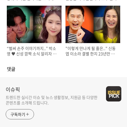
두 깜짝
“벌써 손주 이야기까지..” 박소
"이렇게 만나게 될 줄은.." 신동
영 ♥ 신성 깜짝 소식 알리자 모
엽 이소라 결별 한지 23년만 깜
두 축하
짝 재회
댓글
이슈픽
트렌드한 실시간 이슈 및 뉴스 생활정보, 지원금 등 다양한
콘텐츠를 소개해 드립니다.
구독하기