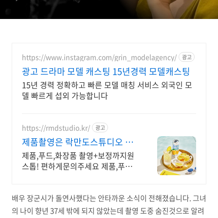
https://www.instagram.com/grin_modelagency/
광고
광고 드라마 모델 캐스팅 15년경력 모델캐스팅
15년 경력 정확하고 빠른 모델 매칭 서비스 외국인 모
델 빠르게 섭외 가능합니다
https://rmdstudio.kr/
광고
제품촬영은 락만도스튜디오 제
품사진촬영전문
제품,푸드,화장품 촬영+보정까지원
스톱! 편하게문의주세요 제품,푸드,
화장품 촬영+보정까지원스톱! 편하
게문의주세요
배우 장군시가 돌연사했다는 안타까운 소식이 전해졌습니다. 그녀
의 나이 향년 37세 밖에 되지 않았는데 촬영 도중 숨진것으로 알려