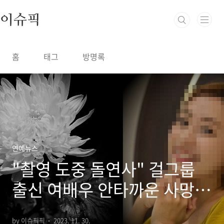
본문 바로가기
이슈픽
홈
태그
방명록
연예뉴스
"촬영 도중 돌연사" 걸그룹
출신 여배우 안타까운 사망
소식 모두 오열
by 이슈픽픽
2023. 11. 30.