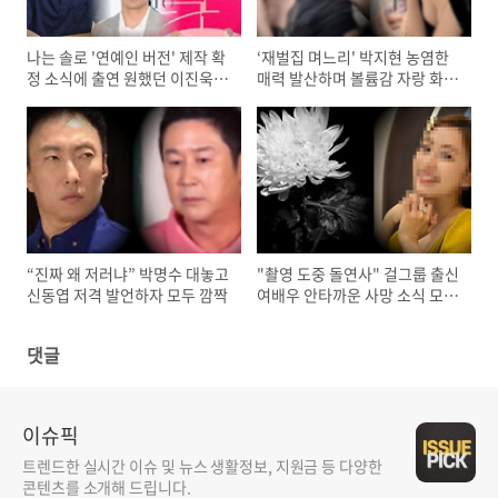
나는 솔로 '연예인 버전' 제작 확
‘재벌집 며느리' 박지현 농염한
정 소식에 출연 원했던 이진욱에
매력 발산하며 볼륨감 자랑 화보
관심
공개
“진짜 왜 저러냐” 박명수 대놓고
"촬영 도중 돌연사" 걸그룹 출신
신동엽 저격 발언하자 모두 깜짝
여배우 안타까운 사망 소식 모두
오열
댓글
이슈픽
트렌드한 실시간 이슈 및 뉴스 생활정보, 지원금 등 다양한
콘텐츠를 소개해 드립니다.