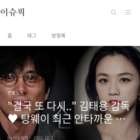
본문 바로가기
이슈픽
홈
태그
방명록
연예뉴스
"결국 또 다시.." 김태용 감독
♥ 탕웨이 최근 안타까운 소
식에 모두 깜짝
by 이슈픽픽
2023. 12. 2.