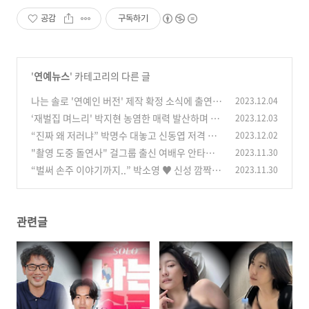
공감
구독하기
'
연예뉴스
' 카테고리의 다른 글
나는 솔로 '연예인 버전' 제작 확정 소식에 출연
2023.12.04
원했던 이진욱에 관심
‘재벌집 며느리' 박지현 농염한 매력 발산하며 볼
2023.12.03
(0)
륨감 자랑 화보 공개
“진짜 왜 저러냐” 박명수 대놓고 신동엽 저격 발
2023.12.02
(0)
언하자 모두 깜짝
"촬영 도중 돌연사" 걸그룹 출신 여배우 안타까
2023.11.30
(0)
운 사망 소식 모두 오열
“벌써 손주 이야기까지..” 박소영 ♥ 신성 깜짝 소
2023.11.30
(0)
식 알리자 모두 축하
(0)
관련글