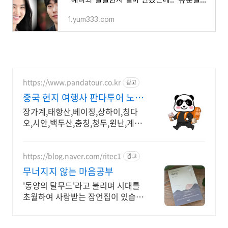
1.yum333.com
https://www.pandatour.co.kr
광고
중국 현지 여행사 판다투어 노쇼
핑,노옵션,노팁
장가계,태항산,베이징,상하이,칭다
오,시안,백두산,충칭,청두,윈난,계림
전문 여행사 강제쇼핑,선택관광이
있는 여행은 반칙!!!
https://blog.naver.com/ritec1
광고
무너지지 않는 마음공부
'동양의 탈무드'라고 불리며 시대를
초월하여 사랑받는 잠언집이 있습니
다.