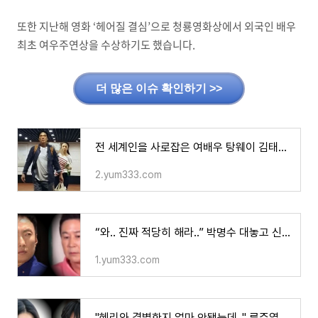
또한 지난해 영화 ‘헤어질 결심’으로 청룡영화상에서 외국인 배우
최초 여우주연상을 수상하기도 했습니다.
더 많은 이슈 확인하기 >>
전 세계인을 사로잡은 여배우 탕웨이 김태용 감독과 결혼 결심한 이유
2.yum333.com
“와.. 진짜 적당히 해라..” 박명수 대놓고 신동엽 향해 공개저격 발언하자 모두 깜짝 놀라며 많
1.yum333.com
"혜리와 결별한지 얼마 안됐는데.." 류준열♥김태리 두 사람 관계 "점점 애틋해져.." 입장 밝히자