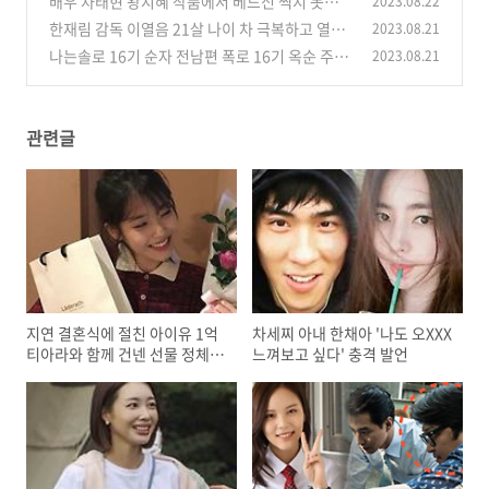
배우 차태현 왕지혜 작품에서 베드신 찍지 못하는
2023.08.22
이유 공개 화제
한재림 감독 이열음 21살 나이 차 극복하고 열애
2023.08.21
(0)
중 머니게임 함께해
나는솔로 16기 순자 전남편 폭로 16기 옥순 주작
2023.08.21
(0)
15기 광수 옥순 파혼
(0)
관련글
지연 결혼식에 절친 아이유 1억
차세찌 아내 한채아 '나도 오XXX
티아라와 함께 건넨 선물 정체
느껴보고 싶다' 충격 발언
경악