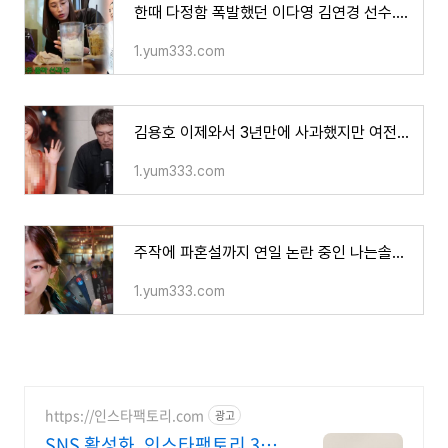
한때 다정함 폭발했던 이다영 김연경 선수..이젠 피튀기는 폭로전 속에 새로운 의문점 제기되어.
1.yum333.com
김용호 이제와서 3년만에 사과했지만 여전히 풀리지 않는 그 날의 진실들은?? - 트렌드이슈 TREND I
1.yum333.com
주작에 파혼설까지 연일 논란 중인 나는솔로 16기 순자 전남편 폭로글 충격적인 주장 논란 - 트렌
1.yum333.com
https://인스타팩토리.com
광고
SNS 활성화, 인스타팩토리 31