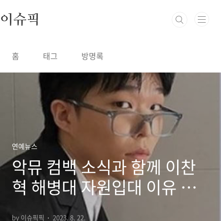
본문 바로가기
이슈픽
홈
태그
방명록
연예뉴스
악뮤 컴백 소식과 함께 이찬
혁 해병대 자원입대 이유 고
백 (+열애설)
by 이슈픽픽
2023. 8. 22.