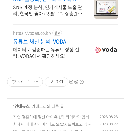
만 셀럽이 알려주는 비법
SNS 계정 분석, 인기게시물 노출 관
리, 한국인 좋아요&팔로워 상승,1:1
마케팅 31만 인플루언서가 알려주
는 인스타그램 알고리즘 기반으로
된 최적화 좋아요 증가
https://vodaa.co.kr/
광고
유튜브 채널 분석, VODA
데이터로 검증하는 유튜브 성장 전
략, VODA에서 확인하세요!
공감
구독하기
'
연예뉴스
' 카테고리의 다른 글
지연 결혼식에 절친 아이유 1억 티아라와 함께 건
2023.08.23
넨 선물 정체 경악
차세찌 아내 한채아 '나도 오XXX 느껴보고 싶다'
2023.08.22
(0)
충격 발언
(1)