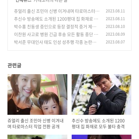
쥬얼리 출신 조민아 신병 이겨내며 타로마스터 직
2023.08.11
업 전환 공개
추신수 방송에도 소개된 1200평대 집 화재로 모
2023.08.11
(0)
두 불타 충격
박수홍 친동생 증인으로 등장 결정적 증거 제시
2023.08.10
(0)
새로운 국면 맞이하나
이찬원 사고로 병원 긴급 후송 모든 활동 중단 선
2023.08.09
(0)
언 충격
박서준 무대인사 태도 인성 성추행 각종 논란에
2023.08.07
(0)
해명
(0)
관련글
쥬얼리 출신 조민아 신병 이겨내
추신수 방송에도 소개된 1200
며 타로마스터 직업 전환 공개
평대 집 화재로 모두 불타 충격