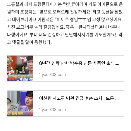
노홍철과 래퍼 드렁큰타이거는 “형님”이라며 기도 아이콘으로 응
원하며 조정치는 “앞으로 오래오래 건강하세요”라고 댓글을 달았
고 데이브레이크 이원석은 “어이쿠 형님ㅜㅜ 넘 고생 많으셨어요.
사진 보고 너무 놀라 철렁했네요. 휴우…완치되셨다윤니 너무나
다행이에요. 부디 더욱 건강하고 단단해지시기를 기도할게요!”라
고 댓글을 달며 응원했다.
8년간 연락 안한 박수홍 친동생 증인 출석.. 재판 판도 뒤집나.. - 트렌드이슈 TREND ISSUE
1.yum333.com
이찬원 사고로 병원 긴급 후송 조치.. 모든 활동 중단 소식에 모두 충격 - 트렌드이슈 TREND ISSUE
1.yum333.com