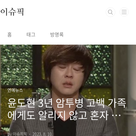
본문 바로가기
이슈픽
홈
태그
방명록
연예뉴스
윤도현 3년 암투병 고백 가족
에게도 알리지 않고 혼자 버
텼다
by 이슈픽픽
2023. 8. 10.