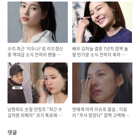
수지 최근 '이두나!'로 리즈갱신
배우 김하늘 결혼 7년차 깜짝 놀
중 역대급 소식 전하자 팬들 환
랄 반가운 소식 전하자 축하 이
호
어져
남현희도 손절 전청조 "최근 수
연예계 마약 이슈로 몸살.. 이효
십억원 피해자" 과거 폭로에 이
리 "주사 맞았다" 깜짝 고백에
어 충격적인 폭로
모두 놀라
댓글