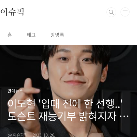
본문 바로가기
이슈픽
홈
태그
방명록
연예뉴스
이도현 '입대 전에 한 선행..'
도슨트 재능기부 밝혀지자 많
은 팬들 박수
by 이슈픽픽
2023. 10. 26.