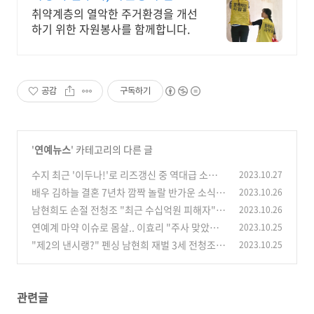
는세상 만들기
취약계층의 열악한 주거환경을 개선
하기 위한 자원봉사를 함께합니다.
공감
구독하기
'
연예뉴스
' 카테고리의 다른 글
수지 최근 '이두나!'로 리즈갱신 중 역대급 소식
2023.10.27
전하자 팬들 환호
배우 김하늘 결혼 7년차 깜짝 놀랄 반가운 소식
2023.10.26
(0)
전하자 축하 이어져
남현희도 손절 전청조 "최근 수십억원 피해자"
2023.10.26
(0)
과거 폭로에 이어 충격적인 폭로
연예계 마약 이슈로 몸살.. 이효리 "주사 맞았다"
2023.10.25
(0)
깜짝 고백에 모두 놀라
"제2의 낸시랭?" 펜싱 남현희 재벌 3세 전청조
2023.10.25
(0)
재혼 발표 수없이 쏟아지는 폭로글
(0)
관련글