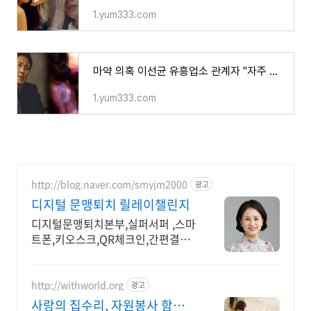
1.yum333.com
마약 의혹 이선균 유흥업소 관계자 "자주 와서 텐프로 직원과.." 충격 증언 공개되며 "술과 약에
1.yum333.com
http://blog.naver.com/smyjm2000
광고
디지털 문맹퇴치 릴레이챌린지
디지털문맹퇴치본부,실퍼서퍼 ,스마
트폰,키오스크,QR체크인,간편결재,
보이스피싱예방
http://withworld.org
광고
사랑의 집수리, 자원봉사 함께웃