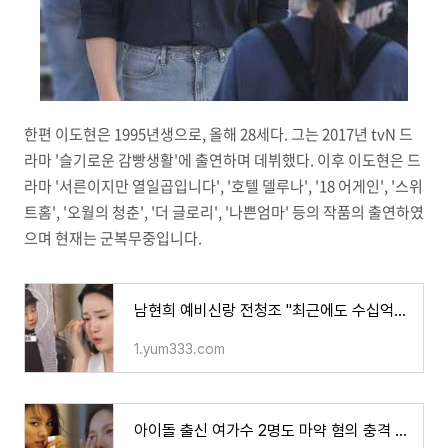
한편 이도현은 1995년생으로, 올해 28세다. 그는 2017년 tvN 드
라마 '슬기로운 감빵생활'에 출연하며 데뷔했다. 이후 이도현은 드
라마 '서른이지만 열일곱입니다', '호텔 델루나', '18 어게인', '스위
트홈', '오월의 청춘', '더 글로리', '나쁜엄마' 등의 작품의 출연하였
으며 현재는 군복무중입니다.
남현희 예비신랑 전청조 "최근에도 수십억원 피해자 있다" 과거 폭로에 이어 충격적인 폭로가 나
1.yum333.com
아이돌 출신 여가수 2명도 마약 혐의 충격 속에 최근 활동 중인 이효리 "주사 맞았다" 밝혀지자