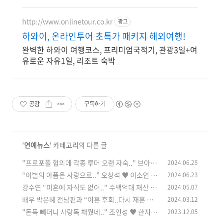
http://www.onlinetour.co.kr
광고
하와이, 온라인투어 초특가 패키지 해외여행!
완벽한 하와이 여행코스, 프리미엄국적기, 관광3일+여
유로운 자유1일, 리조트 숙박
공감
구독하기
'
연예뉴스
' 카테고리의 다른 글
"프로포폴 혐의에 각종 루머 오랜 자숙.." 브아걸
2024.06.25
가인 4년만에 모습 드러냈는데 사뭇 달리진 충격
“이별의 아픔은 사랑으로..” 오창석 ♥ 이소연 깜
2024.06.23
적인 근황에 모두 깜짝
짝 만남 소식에 모두 축하
(0)
강수연 "미혼에 자식도 없어.." 수백억대 재산 상
2024.05.07
(0)
속자 충격적인 정체
배우 박은혜 전남편과 “이혼 후회..다시 재혼 원
2024.03.12
(0)
한다” 충격 발언한 이유
"돈독 빼더니 사랑독 채웠네.." 조인성 ♥ 한지민
2023.12.05
(1)