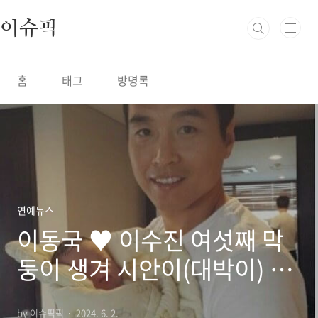
본문 바로가기
이슈픽
홈
태그
방명록
연예뉴스
이동국 ♥ 이수진 여섯째 막
둥이 생겨 시안이(대박이) 막
내 탈출??
by 이슈픽픽
2024. 6. 2.