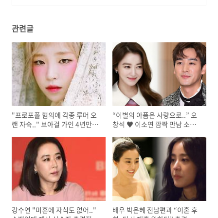
설레는 깜짝 소식
(0)
관련글
"프로포폴 혐의에 각종 루머 오
“이별의 아픔은 사랑으로..” 오
랜 자숙.." 브아걸 가인 4년만에
창석 ♥ 이소연 깜짝 만남 소식
모습 드러냈는데 사뭇 달리진 충
에 모두 축하
격적인 근황에 모두 깜짝
강수연 "미혼에 자식도 없어.."
배우 박은혜 전남편과 “이혼 후