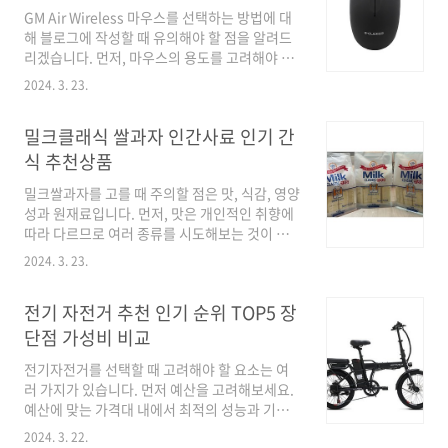
리를 고를 때 이런 요소들을 고려하면 맛있고 건
GM Air Wireless 마우스를 선택하는 방법에 대
강에도 도움이 되는 제품을 찾을 수 있을 거에요.
해 블로그에 작성할 때 유의해야 할 점을 알려드
최신 순위 BEST 혜성식품 애플 망고젤리 디저트
리겠습니다. 먼저, 마우스의 용도를 고려해야 합
간식 11,400원 할인가 리치 애플망고 젤리 90여
니다. 게이밍이나 일반 사용을 위한 마우스인지
개입 6,490원 할인가 [국내배송] 탑젤리 베트남
2024. 3. 23.
확인하세요. 다음으로, 마우스의 디자인과 크기
망고 젤리 탑 프루트 다낭한시장 COOWY
도 중요한 요소이니 자신에게 맞는 모양과 사이
19,200원 할인가 코코아랜드 LOT10..
밀크클래식 쌀과자 인간사료 인기 간
즈를 선택해야 합니다. 또한, 마우스의 성능과 편
의 기능 역시 살펴보는 것이 좋습니다. DPI 조절
식 추천상품
기능이나 추가 버튼 등이 있는지 확인해보세요.
밀크쌀과자를 고를 때 주의할 점은 맛, 식감, 영양
마지막으로, 리뷰와 평가를 참고하여 구매 결정
성과 원재료입니다. 먼저, 맛은 개인적인 취향에
을 내리는 것도 좋은 방법입니다. 이러한 요소들
따라 다르므로 여러 종류를 시도해보는 것이 좋
을 종합적으로 고려하여 GM Air Wireless 마우
습니다. 또한, 식감은 바삭하거나 쫄깃한 것을 선
스를 선택하면 만족할 가능성이 높을 것입니다.
2024. 3. 23.
호하는 사람에 따라 선택이 달라질 수 있습니다.
최신 순위 BEST 지클릭커 무소음 무선 마우스
영양성도 중요한데, 고지방, 고당분과자보다는
GM-W3000 6,730원 할인가 모가..
전기 자전거 추천 인기 순위 TOP5 장
건강한 옵션을 선택하는 것이 좋습니다. 마지막
으로, 원재료도 중요한데, 천연 재료를 사용한 제
단점 가성비 비교
품을 선호하는 것이 좋습니다. 종합적으로 고를
전기자전거를 선택할 때 고려해야 할 요소는 여
때는 맛, 식감, 영양성 및 원재료를 고려하여 고르
러 가지가 있습니다. 먼저 예산을 고려해보세요.
는 것이 좋습니다. 최신 순위 BEST 밀크클래식
예산에 맞는 가격대 내에서 최적의 성능과 기능
쌀과자 우유맛 22,800원 할인가 밀크 클래식 쌀
을 가진 제품을 찾는 것이 중요합니다. 다음은 사
과자 8,800원 할인가 밀크 클래식 쌀과자
2024. 3. 22.