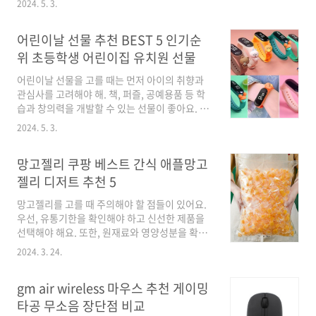
2024. 5. 3.
의 선물을 받는 기쁨을 더해주기 위해 따뜻한 메
시지나 감사의 마음을 담아 함께 전해주는 걸 잊
어린이날 선물 추천 BEST 5 인기순
지 않도록 해보세요.최신 순위 BEST 이플린 어버
이날 비누꽃 화분 + 큐빅 카네이션 브로치 세트
위 초등학생 어린이집 유치원 선물
19,900원할인가전국당일도착 카네이션 꽃바구
어린이날 선물을 고를 때는 먼저 아이의 취향과
니 생화 화분 꽃다발 선물 어버이날 스승의날 당
관심사를 고려해야 해. 책, 퍼즐, 공예용품 등 학
일 꽃배달 서비스 (99플라워), 17.[A1653]-추천
습과 창의력을 개발할 수 있는 선물이 좋아요. 또
카테이션꽃, 1개87,300원할인가이플린 카네이
한 아이가 좋아하는 캐릭터나 색상을 고려하여
션 비누꽃 큐티 화분 + 선물상자 + 하트카드 + 골
2024. 5. 3.
선택하면 더욱 좋을 거예요. 마지막으로 아이의
드 픽19,900원할인가어버이날 골드 부모님 감사
성격과 특징을 고려하여 활발한 아이는 액티비티
패 선물 선생님 기념패39,000원할인가어..
망고젤리 쿠팡 베스트 간식 애플망고
용품, 창의적인 아이는 미술용품이 좋은 선택일
수 있어요.최신 순위 BEST 우리컴퍼니 [국내 당
젤리 디저트 추천 5
일출고] 어린이 3D LED시계 아동 전자시계 초등
망고젤리를 고를 때 주의해야 할 점들이 있어요.
학생 어린이날 선물+ 선물포장6,900원할인가
우선, 유통기한을 확인해야 하고 신선한 제품을
(국내당일발송)케이에스 샵 2024신상품 산리오
선택해야 해요. 또한, 원재료와 영양성분을 확인
시계 사나모롤 쿠로미 마이멜로디 LED 손목시계
하여 건강에 좋은 제품을 선정하는 것이 좋아요.
초등학생 유치원 어린이집 각종학원등 교회선물
2024. 3. 24.
그리고 망고의 진한 맛과 향을 즐기기 위해 첨가
로 좋아요9,490원할인가어린이날선물 (당일발
물이 적은 제품을 찾는 것도 중요해요. 마지막으
송) KC정품인증 혼자서도잘놀아! 비해피 공중부
gm air wireless 마우스 추천 게이밍
로, 가격 대비 품질이 우수한 제품을 선택하여 만
양 플라잉..
족도를 높이는 것이 좋은 선택일 거에요. 망고젤
타공 무소음 장단점 비교