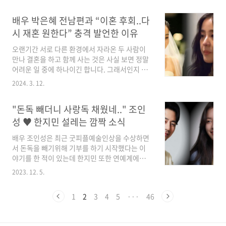
용 목적을 고려해야 합니다. 평소에 자전거 타기
37,450원 할인가 밀크 클래식 쌀과자 58,620원
를 취미로 즐기는 경우에는 트레킹용이나 시내
할인가 밀크 클래식 쌀과자, 240g,..
배우 박은혜 전남편과 “이혼 후회..다
주행에 적합한 제품을 선택할 수 있습니다. 마지
막으로 배터리 수명과 충전 시간도 중요한 점입
시 재혼 원한다” 충격 발언한 이유
니다. 오랜 시간 주행이 필요한 경우에는 배터리
오랜기간 서로 다른 환경에서 자라온 두 사람이
용량과 주행 거리를 고려하여 최적의 선택을 해
만나 결혼을 하고 함께 사는 것은 사실 보면 정말
야 합니다. 이러한 요소들을 고려하여 전기자전
어려운 일 중에 하나이긴 합니다. 그래서인지 연
거를 선택하면 보다 만족스러운 구매가 가능할
예인들의 결혼 소식 만큼이나 이혼 소식도 적지
것입니다. 최신 순위 BEST 모토벨로 TX7 DUAL
2024. 3. 12.
않게 들려오곤 하는데 그 중 이혼을 후회한다고
350W 36V 5.2Ah 전기자전거 598,000원 할인
말한 배우가 화제가 되고 있습니다. 1. 배우 박은
가 피죤 전기자전거 접이식 출퇴근 마실용 경량
"돈독 빼더니 사랑독 채웠네.." 조인
혜 결혼 10년만에 이혼 배우 박은혜는 2008년 연
7..
상의 사업가와 결혼을 한 후 10년의 결혼 생활 끝
성 ♥ 한지민 설레는 깜짝 소식
에 2018년 이혼 발표를 했습니다. 그런데 그녀는
배우 조인성은 최근 굿피플예술인상을 수상하면
지속적으로 전 남편과 계속 연락하고 있다고 밝
서 돈독을 빼기위해 기부를 하기 시작했다는 이
혀 많은 사람의 관심을 받기도 했는데 두 사람은
야기를 한 적이 있는데 한지민 또한 연예계에서
왜 이혼 후에도 꾸준히 교류하고 있는 것인지 한
선행이나 기부를 많이 하는 것으로 유명한 여배
번 알아보겠습니다. 1998년 데뷔한 배우 박은혜
2023. 12. 5.
우 중 한 명인데 두 사람이 설레는 깜짝 소식을 발
는 데뷔 초기에 홍콩배우 왕조현을 닮은 외모로
표하자 모두의 관심이 집중되었습니다. 더 많은
화제가 되기도 했으며 2003년 대장금..
1
2
3
4
5
···
46
이슈 확인하기 >> 1. 조인성 한지민 연탄봉사 봉
사단체 길벗과 UN국제구호단체 '(사)한국
JTS'(이하 'JTS')가 연탄 지원 봉사를 위해 손을