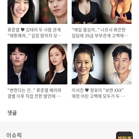
류준열 ♥ 김태리 두 사람 관계
"매일 열심히.." 나르샤 화끈한
"애틋해져.." 입장 밝히자 모두
입담에 39금 부부관계 고백에
깜짝
모두 깜짝
"변한다는 건.." 류준열 혜리와
이서진 ♥ 정유미 "보면 XXX"
결별 이후 직접 전한 발언에 모
애정 어린 고백에 모두가 두 사
두 깜짝
람을 응원
댓글
이슈픽