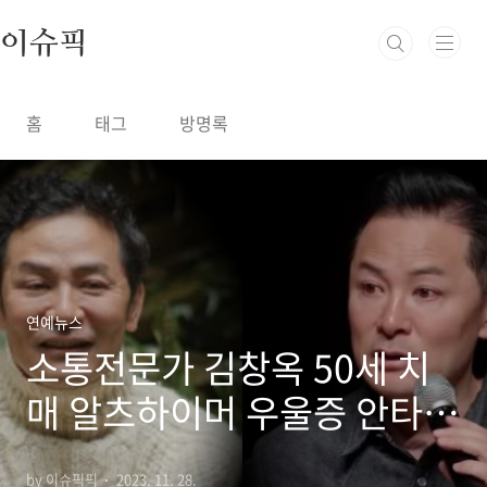
본문 바로가기
이슈픽
홈
태그
방명록
연예뉴스
소통전문가 김창옥 50세 치
매 알츠하이머 우울증 안타까
운 상황 고백
by 이슈픽픽
2023. 11. 28.