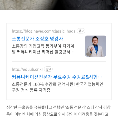
https://blog.naver.com/classic_hada
광고
소통전문가 조정호 명강사
소통강의 기업교육 동기부여 자기계
발 커뮤니케이션 리더십 힐링콘서트
토크콘서트
http://edu.ili.or.kr
광고
커뮤니케이션전문가 무료수강 수강료&시험응
시료 전액지원
소통전문가 100% 수강료 전액지원! 한국직업능력연
구원 정식 등록 자격증
심각한 우울증을 극복했다고 전했던 '소통 전문가' 스타 강사 김창
옥이 이번엔 치매 의심 증상으로 인해 강연에 어려움을 겪는다고