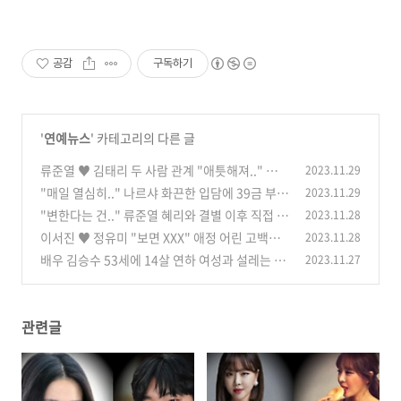
공감
구독하기
'
연예뉴스
' 카테고리의 다른 글
류준열 ♥ 김태리 두 사람 관계 "애틋해져.." 입장
2023.11.29
밝히자 모두 깜짝
"매일 열심히.." 나르샤 화끈한 입담에 39금 부부
2023.11.29
(0)
관계 고백에 모두 깜짝
"변한다는 건.." 류준열 혜리와 결별 이후 직접 전
2023.11.28
(0)
한 발언에 모두 깜짝
이서진 ♥ 정유미 "보면 XXX" 애정 어린 고백에
2023.11.28
(0)
모두가 두 사람을 응원
배우 김승수 53세에 14살 연하 여성과 설레는 만
2023.11.27
(0)
남 포착 관심 집중
(0)
관련글