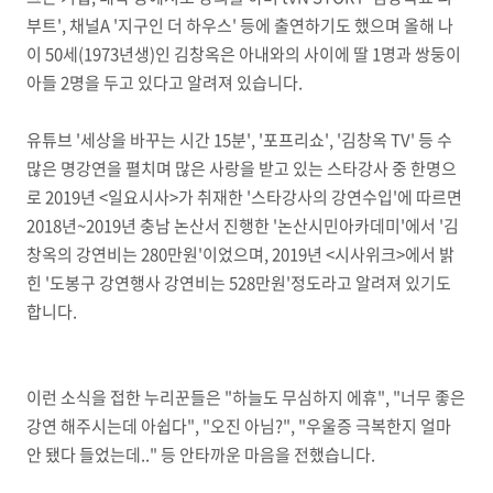
부트', 채널A '지구인 더 하우스' 등에 출연하기도 했으며 올해 나
이 50세(1973년생)인 김창옥은 아내와의 사이에 딸 1명과 쌍둥이
아들 2명을 두고 있다고 알려져 있습니다.
유튜브 '세상을 바꾸는 시간 15분', '포프리쇼', '김창옥 TV' 등 수
많은 명강연을 펼치며 많은 사랑을 받고 있는 스타강사 중 한명으
로 2019년 <일요시사>가 취재한 '스타강사의 강연수입'에 따르면
2018년~2019년 충남 논산서 진행한 '논산시민아카데미'에서 '김
창옥의 강연비는 280만원'이었으며, 2019년 <시사위크>에서 밝
힌 '도봉구 강연행사 강연비는 528만원'정도라고 알려져 있기도
합니다.
이런 소식을 접한 누리꾼들은 "하늘도 무심하지 에휴", "너무 좋은
강연 해주시는데 아쉽다", "오진 아님?", "우울증 극복한지 얼마
안 됐다 들었는데.." 등 안타까운 마음을 전했습니다.