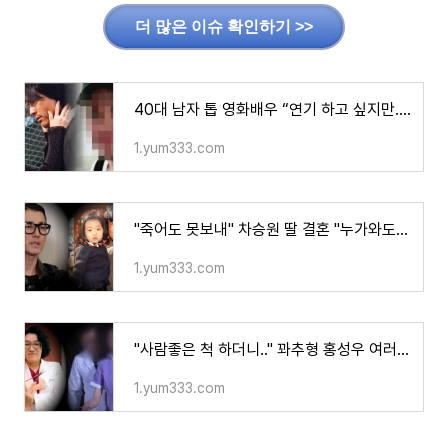
더 많은 이슈 확인하기 >>
40대 남자 톱 영화배우 “연기 하고 싶지만...” 치매 판정 받고 활동 줄이며 은퇴 하겠다 밝히자
1.yum333.com
"죽어도 못보내" 차승원 딸 결혼 "누가와도 절대 안돼" 고수하더니 갑자기 "XX 남자는 괜찮아"라고
1.yum333.com
"사람좋은 척 하더니.." 꽈추형 홍성우 여러 간호사들 "폭행 폭언 성추행 환자비하" 충격폭로 이
1.yum333.com